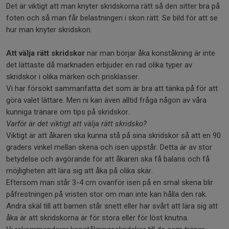
Det är viktigt att man knyter skridskorna rätt så den sitter bra på
foten och så man får belastningen i skon rätt. Se bild för att se
hur man knyter skridskon.
Att välja rätt skridskor
när man börjar åka konståkning är inte
det lättaste då marknaden erbjuder en rad olika typer av
skridskor i olika märken och prisklasser.
Vi har försökt sammanfatta det som är bra att tänka på för att
göra valet lättare. Men ni kan även alltid fråga någon av våra
kunniga tränare om tips på skridskor.
Varför är det viktigt att välja rätt skridsko?
Viktigt är att åkaren ska kunna stå på sina skridskor så att en 90
graders vinkel mellan skena och isen uppstår. Detta är av stor
betydelse och avgörande för att åkaren ska få balans och få
möjligheten att lära sig att åka på olika skär.
Eftersom man står 3-4 cm ovanför isen på en smal skena blir
påfrestningen på vristen stor om man inte kan hålla den rak.
Andra skäl till att barnen står snett eller har svårt att lära sig att
åka är att skridskorna är för stora eller för löst knutna.