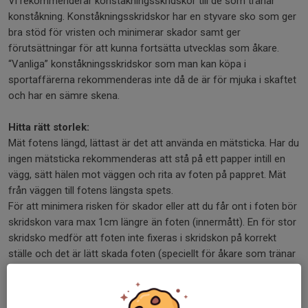
Vi rekommenderar konståkningsskridskor till de som tränar
konståkning. Konståkningsskridskor har en styvare sko som ger
bra stöd för vristen och minimerar skador samt ger
förutsättningar för att kunna fortsätta utvecklas som åkare.
“Vanliga” konståkningsskridskor som man kan köpa i
sportaffärerna rekommenderas inte då de är för mjuka i skaftet
och har en sämre skena.
Hitta rätt storlek:
Mät fotens längd, lättast är det att använda en mätsticka. Har du
ingen mätsticka rekommenderas att stå på ett papper intill en
vägg, sätt hälen mot väggen och rita av foten på pappret. Mät
från väggen till fotens längsta spets.
För att minimera risken för skador eller att du får ont i foten bör
skridskon vara max 1cm längre än foten (innermått). En för stor
skridsko medför att foten inte fixeras i skridskon på korrekt
ställe och det är lätt skada foten (speciellt för åkare som tränar
på hopp). Skridskorna är uppbyggda i sulan vilket betyder att
hålfoten måste hamna där den är tänkt att vara. Om skridskorna
är för stora uppstår vanligen smärta under hålfoten.