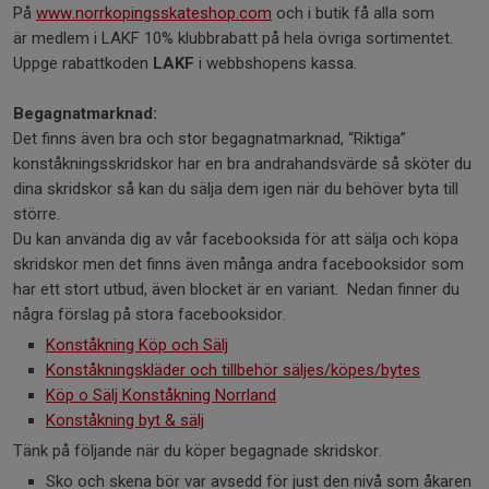
På
www.norrkopingsskateshop.com
och i butik få alla som
är medlem i LAKF 10% klubbrabatt på hela övriga sortimentet.
Uppge rabattkoden
LAKF
i webbshopens kassa.
Begagnatmarknad:
Det finns även bra och stor begagnatmarknad, “Riktiga”
konståkningsskridskor har en bra andrahandsvärde så sköter du
dina skridskor så kan du sälja dem igen när du behöver byta till
större.
Du kan använda dig av vår facebooksida för att sälja och köpa
skridskor men det finns även många andra facebooksidor som
har ett stort utbud, även blocket är en variant. Nedan finner du
några förslag på stora facebooksidor.
Konståkning Köp och Sälj
Konståkningskläder och tillbehör säljes/köpes/bytes
Köp o Sälj Konståkning Norrland
Konståkning byt & sälj
Tänk på följande när du köper begagnade skridskor.
Sko och skena bör var avsedd för just den nivå som åkaren