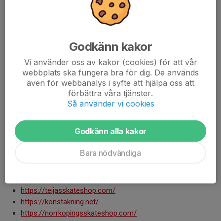
Skridskons innermått kan vara olika på olika märken, därför
rekommenderar vi att kolla på de guider som finns olika
konståkningssidor. Eller ringa till en konståkningsshop och fråga
vad de rekommenderar.
Godkänn kakor
Hur man knyter skridskorna:
Vi använder oss av kakor (cookies) för att vår
Det är viktigt att man knyter skridskorna rätt så den sitter bra på
webbplats ska fungera bra för dig. De används
foten och så man får belastningen i skon rätt. Se bild för att se
även för webbanalys i syfte att hjälpa oss att
hur man knyter skridskon.
förbättra våra tjänster.
Så använder vi cookies
Vart kan du köpa Konståkningsskridskor:
Godkänn alla kakor
Tyvärr finns det ingen återförsäljare av konståkningsskridskor
här i Luleå men det finns många bra Svenska Konståkningssidor
Bara nödvändiga
på internet. Till dessa kan du även ringa för att få tips och råd
om vilken skridskor du ska välja.
Nedan finner du några exempel på sidor.
https://teijasskateshop.com/
https://konstakning.net/
https://norrkopingsskateshop.com/