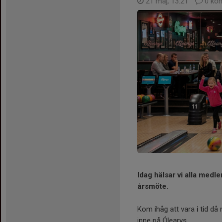
21 maj, 13:21
0 ko
Idag hälsar vi alla med
årsmöte.
Kom ihåg att vara i tid då
inne på Ólearys .