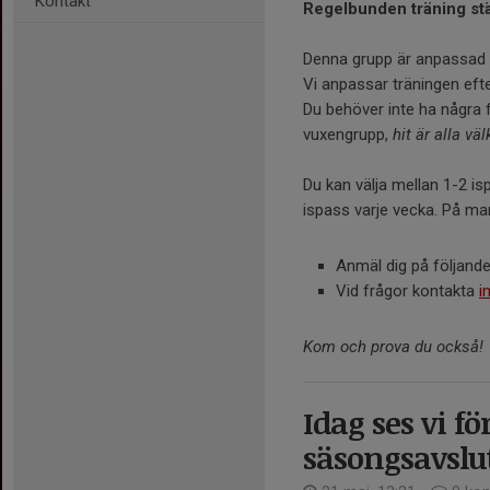
Kontakt
Regelbunden träning stä
Denna grupp är anpassad 
Vi anpassar träningen efte
Du behöver inte ha några f
vuxengrupp,
hit är alla v
Du kan välja mellan 1-2 
ispass varje vecka. På mar
Anmäl dig på följand
Vid frågor kontakta
i
Kom och prova du också!
Idag ses vi f
säsongsavslu