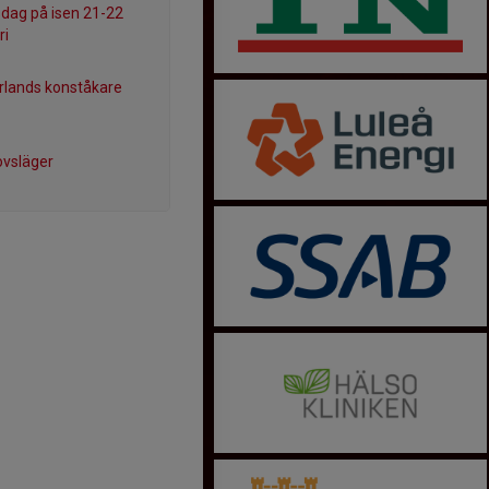
tsdag på isen 21-22
ri
rlands konståkare
ovsläger