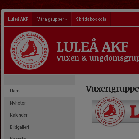
Luleå AKF
Våra grupper
Skridskoskola
LULEÅ AKF
Vuxen & ungdomsgru
Vuxengrupp
Hem
Nyheter
Kalender
Bildgalleri