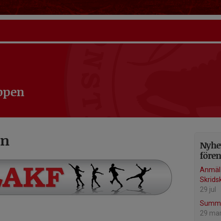
ppen
en
Nyhet
före
Anmäl d
Skrids
29 jul
Summe
29 ma