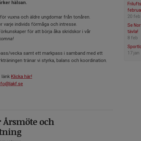
rker hälsan.
Friluf
februa
20 feb
för vuxna och äldre ungdomar från tonåren.
r varje individs förmåga och intresse.
Se Nor
örkunskaper för att börja åka skridskor i vår
tävla!
8 feb
älkomna!
Sportl
ispass/vecka samt ett markpass i samband med ett
17 jan
kträningen tränar vi styrka, balans och koordination.
e länk
Klicka här!
nfo@lakf.se
ör Årsmöte och
tning