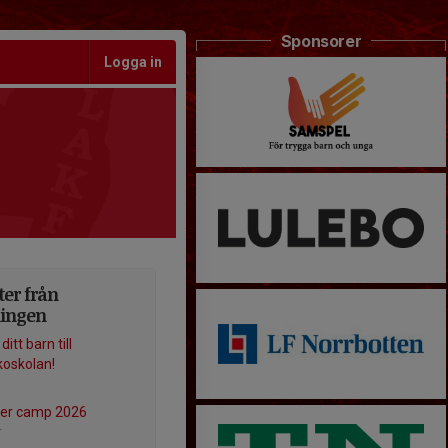
Sponsorer
Logga in
er från
ningen
itt barn till
koskolan!
r camp 2026
r