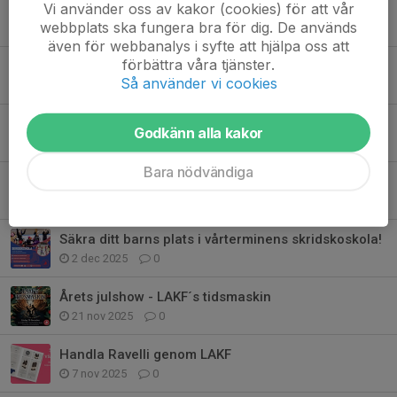
Vi använder oss av kakor (cookies) för att vår
Friluftsdag på isen 21-22 februari
webbplats ska fungera bra för dig. De används
20 feb, 15:29
0
även för webbanalys i syfte att hjälpa oss att
förbättra våra tjänster.
Se Norrlands konståkare tävla!
Så använder vi cookies
8 feb, 10:00
0
Sportlovsläger
Godkänn alla kakor
17 jan, 15:00
0
Bara nödvändiga
Vi önskar er alla en riktigt god jul!
24 dec 2025
0
Säkra ditt barns plats i vårterminens skridskoskola!
2 dec 2025
0
Årets julshow - LAKF´s tidsmaskin
21 nov 2025
0
Handla Ravelli genom LAKF
7 nov 2025
0