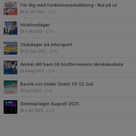
För dig med funktionsnedsättning - Kul på is!
22 okt 2025
2
Höstlovsläger
1 okt 2025
0
Clubdagar på Intersport
23 sep 2025
0
Anmäl ditt barn till höstterminens skridskoskola
4 aug 2025
0
Besök oss Under Solen 10-12 Juli
8 jul 2025
0
Sommarläger Augusti 2025
4 apr 2025
0