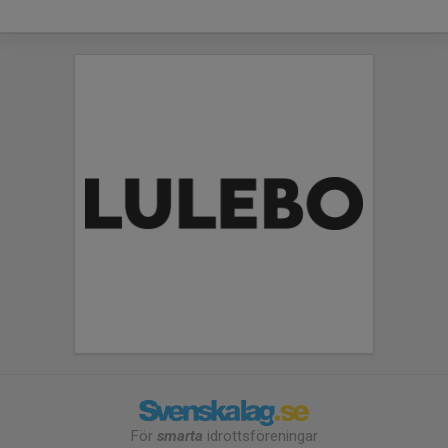
För
smarta
idrottsföreningar