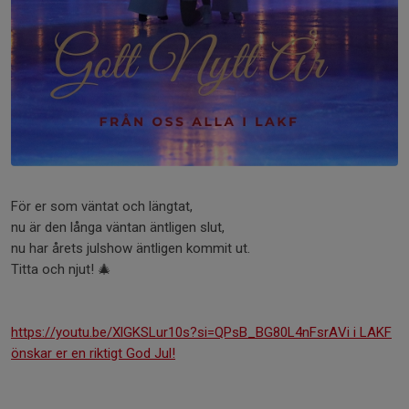
För er som väntat och längtat,
nu är den långa väntan äntligen slut,
nu har årets julshow äntligen kommit ut.
Titta och njut! 🎄
https://youtu.be/XlGKSLur10s?si=QPsB_BG80L4nFsrAVi i LAKF
önskar er en riktigt God Jul!