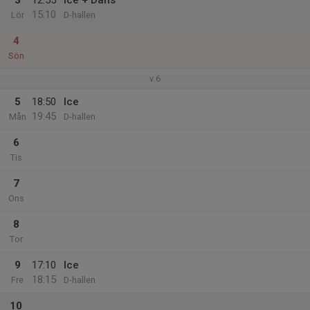
3
12:55
Ice + Dans
15:10
Lör
D-hallen
4
Sön
v.6
5
18:50
Ice
19:45
Mån
D-hallen
6
Tis
7
Ons
8
Tor
9
17:10
Ice
18:15
Fre
D-hallen
10