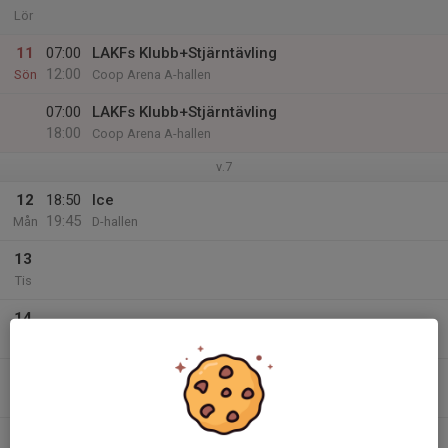
Lör
11
07:00
LAKFs Klubb+Stjärntävling
12:00
Sön
Coop Arena A-hallen
07:00
LAKFs Klubb+Stjärntävling
18:00
Coop Arena A-hallen
v.7
12
18:50
Ice
19:45
Mån
D-hallen
13
Tis
14
Ons
15
Tor
16
17:10
Ice