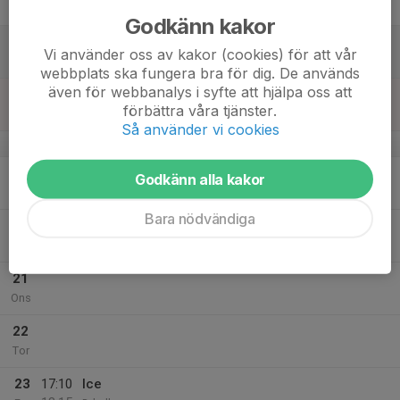
18:15
Fre
D-hallen
Godkänn kakor
17
12:55
Ice + Dans
Vi använder oss av kakor (cookies) för att vår
15:10
Lör
D-hallen
webbplats ska fungera bra för dig. De används
även för webbanalys i syfte att hjälpa oss att
18
förbättra våra tjänster.
Sön
Så använder vi cookies
v.8
19
18:50
Ice
Godkänn alla kakor
19:45
Mån
D-hallen
Bara nödvändiga
20
Tis
21
Ons
22
Tor
23
17:10
Ice