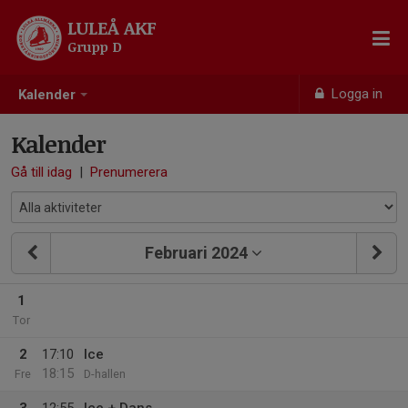
LULEÅ AKF
Grupp D
Logga in
Kalender
Kalender
Gå till idag
|
Prenumerera
Februari 2024
1
Tor
2
17:10
Ice
18:15
Fre
D-hallen