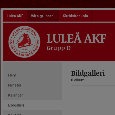
Luleå AKF
Våra grupper
Skridskoskola
LULEÅ AKF
Grupp D
Bildgalleri
Hem
0 album
Nyheter
Kalender
Bildgalleri