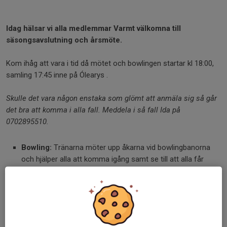
Idag hälsar vi alla medlemmar Varmt välkomna till
säsongsavslutning och årsmöte.
Kom ihåg att vara i tid då mötet och bowlingen startar kl 18:00,
samling 17:45 inne på Ólearys .
Skulle det vara någon enstaka som glömt att anmäla sig så går
det bra att komma i alla fall. Meddela i så fall Ida på
0702895510.
Bowling:
Tränarna möter upp åkarna vid bowlingbanorna
och hjälper alla att komma igång samt se till att alla får
varsin dricka och varmachips.
Årsmöte:
Möteslokalen ligger längst in förbi
bowlingbanorna och upp för trappen.