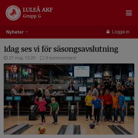
LULEÅ AKF
Grupp G
Logga in
Nyheter
Idag ses vi för säsongsavslutning
21 maj, 13:20
0 kommentarer