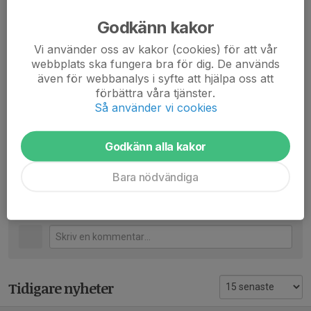
Middag:
Maten är beställd till er som förbeställt mat och
Godkänn kakor
ska vara klart till 19:30, se gärna till att alla vuxna och barn
Vi använder oss av kakor (cookies) för att vår
vet vad ni beställt för att underlätta serveringen. Maten
webbplats ska fungera bra för dig. De används
betalar ni sedan i baren.
även för webbanalys i syfte att hjälpa oss att
förbättra våra tjänster.
Vi önskar er varmt välkomna!
Så använder vi cookies
Önskar Styrelsen, LAKF
Dela nyhet
Godkänn alla kakor
Bara nödvändiga
Kommentarer
Tidigare nyheter