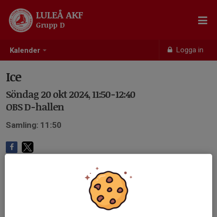
LULEÅ AKF
Grupp D
Logga in
Kalender
Ice
Söndag 20 okt 2024, 11:50-12:40
OBS D-hallen
Samling: 11:50