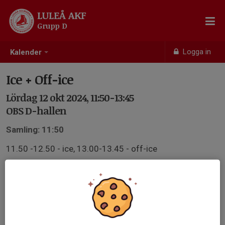
LULEÅ AKF
Grupp D
Logga in
Kalender
Ice + Off-ice
Lördag 12 okt 2024, 11:50-13:45
OBS D-hallen
Samling: 11:50
11.50 -12.50 - ice, 13.00-13.45 - off-ice