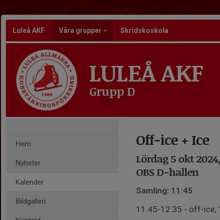
Luleå AKF
Våra grupper
Skridskoskola
LULEÅ AKF
Grupp D
Off-ice + Ice
Hem
Lördag 5 okt 2024, 
Nyheter
OBS D-hallen
Kalender
Samling: 11:45
Bildgalleri
11.45-12.35 - off-ice, 