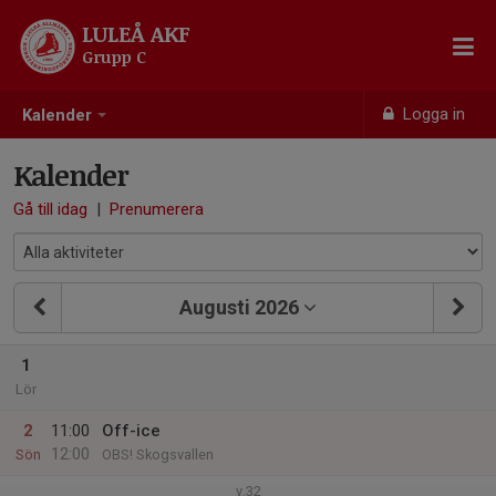
LULEÅ AKF
Grupp C
Logga in
Kalender
Kalender
Gå till idag
|
Prenumerera
Augusti 2026
1
Lör
2
11:00
Off-ice
12:00
Sön
OBS! Skogsvallen
v.32