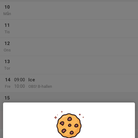
10
Mån
11
Tis
12
Ons
13
Tor
14
09:00
Ice
10:00
Fre
OBS! B-hallen
15
Lör
16
Sön
v.34