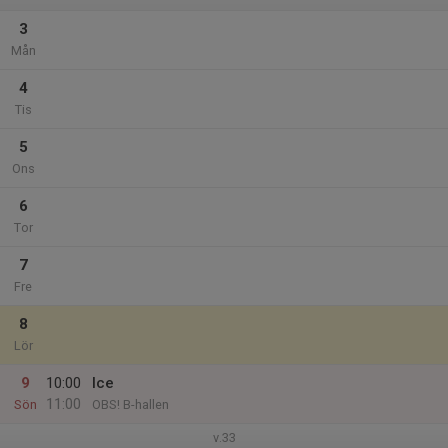
3
Mån
4
Tis
5
Ons
6
Tor
7
Fre
8
Lör
9
10:00
Ice
11:00
Sön
OBS! B-hallen
v.33