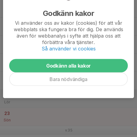
17
Godkänn kakor
Mån
Vi använder oss av kakor (cookies) för att vår
18
webbplats ska fungera bra för dig. De används
Tis
även för webbanalys i syfte att hjälpa oss att
19
förbättra våra tjänster.
Så använder vi cookies
Ons
20
Godkänn alla kakor
Tor
21
Bara nödvändiga
Fre
22
Lör
23
Sön
v.35