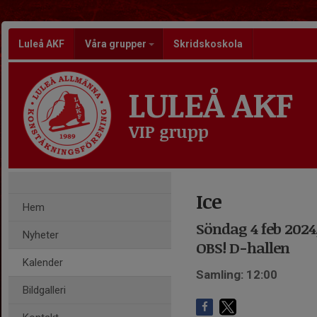
Luleå AKF
Våra grupper
Skridskoskola
LULEÅ AKF
VIP grupp
Ice
Hem
Söndag 4 feb 2024,
Nyheter
OBS! D-hallen
Kalender
Samling: 12:00
Bildgalleri