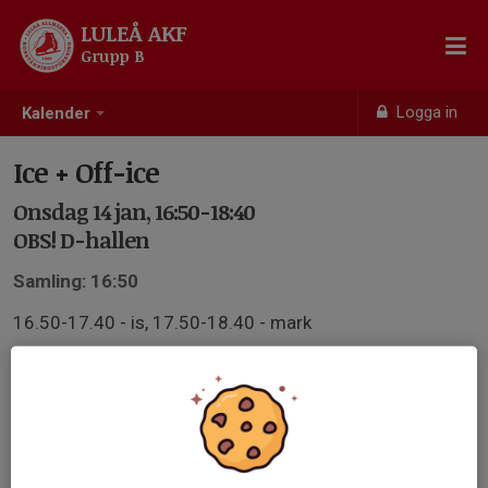
LULEÅ AKF
Grupp B
Logga in
Kalender
Ice + Off-ice
Onsdag 14 jan, 16:50-18:40
OBS! D-hallen
Samling: 16:50
16.50-17.40 - is, 17.50-18.40 - mark