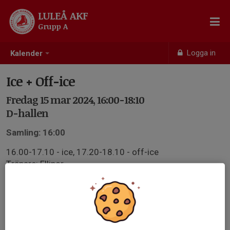
LULEÅ AKF
Grupp A
Logga in
Kalender
Ice + Off-ice
Fredag 15 mar 2024, 16:00-18:10
D-hallen
Samling: 16:00
16.00-17.10 - ice, 17.20-18.10 - off-ice
Tränare: Ellinor